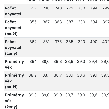
Počet
717
748
743
772
780
794
79
obyvatel
Počet
355
367
368
387
390
394
39
obyvatel
(muži)
Počet
362
381
375
385
390
400
40
obyvatel
(ženy)
Průměrný
39,1
38,6
39,3
38,9
39,3
39,4
39,
věk
Průměrný
38,2
38,1
38,7
38,1
38,6
39,1
39,
věk
(muži)
Průměrný
39,9
39,0
39,9
39,7
39,9
39,6
39,
věk
(ženy)