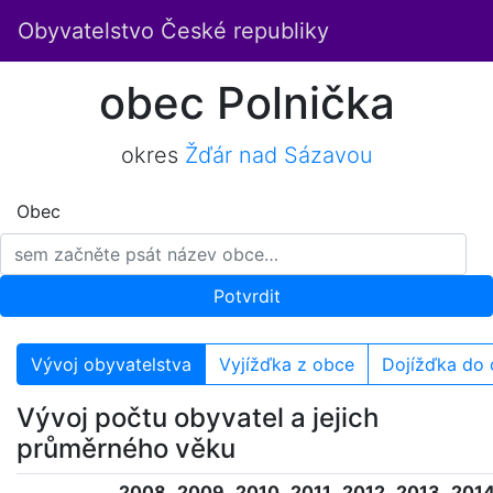
Obyvatelstvo České republiky
obec Polnička
okres
Žďár nad Sázavou
Obec
Potvrdit
Vývoj obyvatelstva
Vyjížďka z obce
Dojížďka do
Vývoj počtu obyvatel a jejich
průměrného věku
2008
2009
2010
2011
2012
2013
201