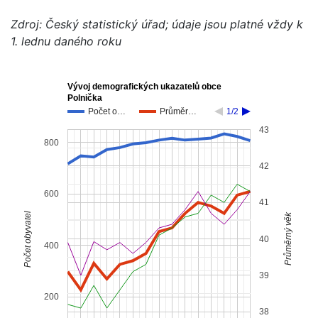
Zdroj: Český statistický úřad; údaje jsou platné vždy k
1. lednu daného roku
Vývoj demografických ukazatelů obce
Polnička
Počet o…
Průměr…
1/2
43
800
42
600
41
Počet obyvatel
Průměrný věk
40
400
39
200
38